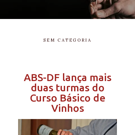
SEM CATEGORIA
ABS-DF lança mais
duas turmas do
Curso Básico de
Vinhos