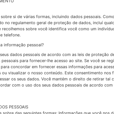
AMENTO
obre si de várias formas, incluindo dados pessoais. Como 
do no regulamento geral de proteção de dados, incluí qua
 recolhemos sobre você identifica você como um indivíduo
e telefone.
a informação pessoal?
eus dados pessoais de acordo com as leis de proteção de 
pessoais para fornecer-lhe acesso ao site. Se você se regi
a para concordar em fornecer essas informações para aces
ou visualizar o nosso conteúdo. Este consentimento nos f
cessar os seus dados. Você mantém o direito de retirar tal
rdar com o uso dos seus dados pessoais de acordo com est
DOS PESSOAIS
sobre das seguintes formas: Informações que você nos dá.