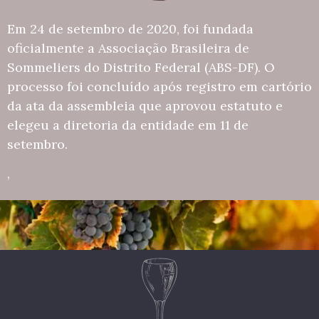
Em 24 de setembro de 2020, foi fundada
oficialmente a Associação Brasileira de
Sommeliers do Distrito Federal (ABS-DF). O
processo foi concluído após registro em cartório
da ata da assembleia que aprovou estatuto e
elegeu a diretoria da entidade em 11 de
setembro.
,