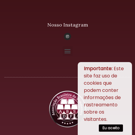
Nosso Instagram
Importante:
Este
site faz uso de
cookies que
podem conter
informações de
rastreamento
sobre os
visitantes.
Eu aceito