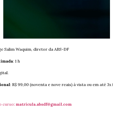
rge Salim Waquim, diretor da ABS-DF
ximada
: 1 h
gital.
ional
: R$ 99,00 (noventa e nove reais) à vista ou em até 3x
o curso
: matricula.absdf@gmail.com