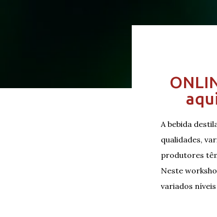
ONLIN
aqu
A bebida desti
qualidades, va
produtores têm
Neste workshop
variados nívei