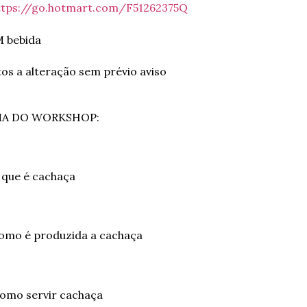
ttps://go.hotmart.com/F51262375Q
 bebida
tos a alteração sem prévio aviso
A DO WORKSHOP:
O que é cachaça
mo é produzida a cachaça
Como servir cachaça