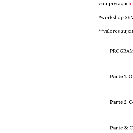
compre aqui
h
*workshop SEM
**valores sujei
PROGRAM
Parte 1
: 
Parte 2:
Co
Parte 3
: 