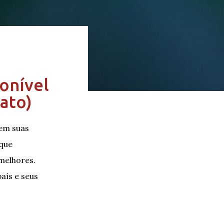
onível
ato)
 em suas
 que
melhores.
aís e seus