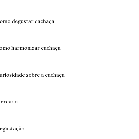
Como degustar cachaça
Como harmonizar cachaça
Curiosidade sobre a cachaça
Mercado
Degustação