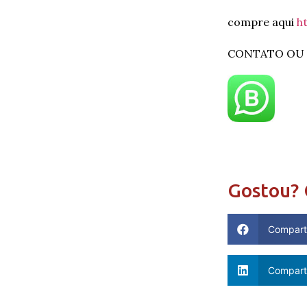
compre aqui
h
CONTATO OU M
Gostou? 
Compart
Comparti