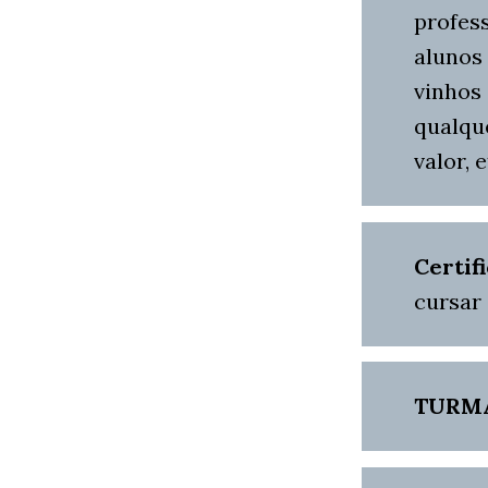
profes
alunos 
vinhos
qualque
valor, 
Certifi
cursar 
TURM