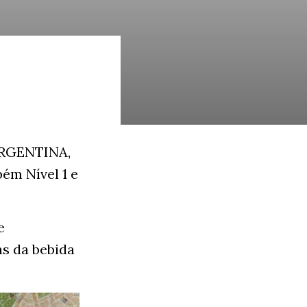
ARGENTINA,
ém Nível 1 e
e
as da bebida