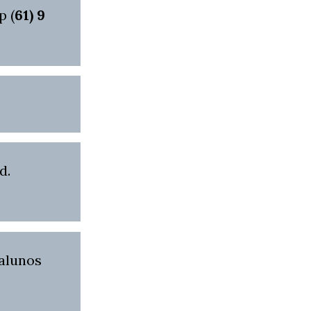
p (
61) 9
d.
 alunos