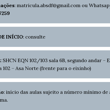
mações
: matricula.absdf@gmail.com ou Whatsap
 7259
DE INÍCIO
: consulte
:
SHCN EQN 102/103 sala 6B, segundo andar – E
 102 – Asa Norte (frente para o eixinho)
ão
: início das aulas sujeito a número mínimo de
rma.