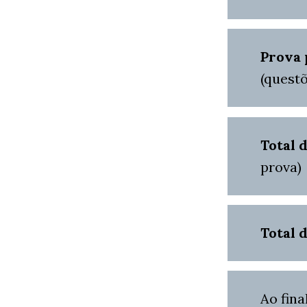
Prova
(quest
Total 
prova)
Total 
Ao fina