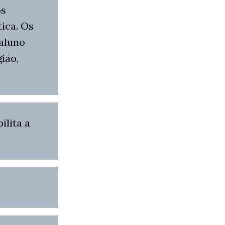
os
ica. Os
aluno
gião,
ilita a