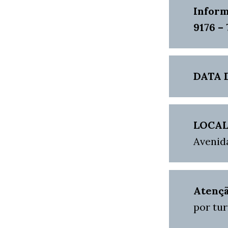
Infor
9176 –
DATA 
LOCAL
Avenida
Atenç
por tu