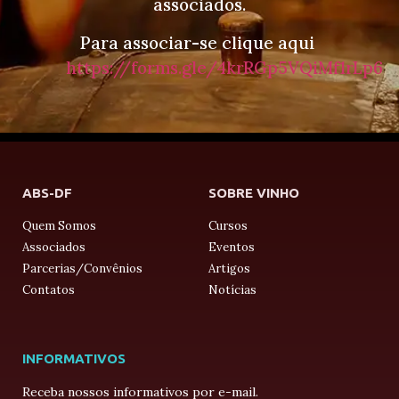
associados.
Para associar-se clique aqui
https://forms.gle/4krRGp5VQiMf1rLp6
ABS-DF
SOBRE VINHO
Quem Somos
Cursos
Associados
Eventos
Parcerias/Convênios
Artigos
Contatos
Notícias
INFORMATIVOS
Receba nossos informativos por e-mail.