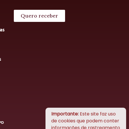
Quero receber
as
s
Importante:
Este site faz uso
de cookies que podem conter
PD
informações de rastreamento