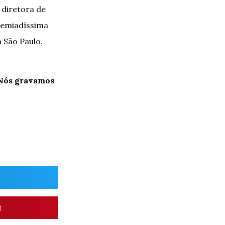
 diretora de
remiadíssima
 São Paulo.
. Nós gravamos
t