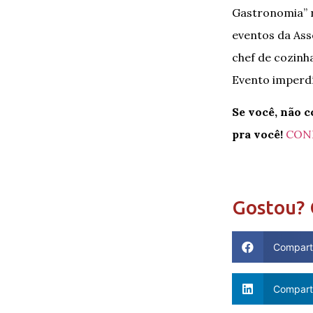
Gastronomia” n
eventos da As
chef de cozinh
Evento imperdív
Se você, não c
pra você!
CONF
Gostou? 
Compart
Comparti