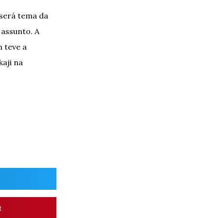
 será tema da
 assunto. A
 teve a
aji na
t