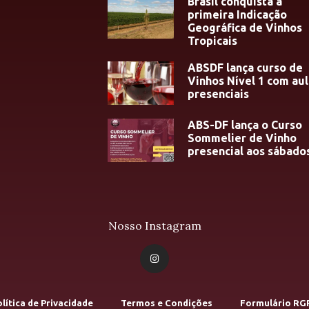
Brasil conquista a
primeira Indicação
Geográfica de Vinhos
Tropicais
ABSDF lança curso de
Vinhos Nível 1 com aul
presenciais
ABS-DF lança o Curso
Sommelier de Vinho
presencial aos sábado
Nosso Instagram
lítica de Privacidade
Termos e Condições
Formulário RG