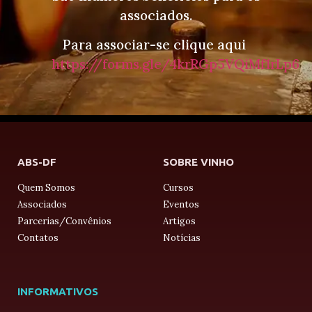
associados.
Para associar-se clique aqui
https://forms.gle/4krRGp5VQiMf1rLp6
ABS-DF
SOBRE VINHO
Quem Somos
Cursos
Associados
Eventos
Parcerias/Convênios
Artigos
Contatos
Notícias
INFORMATIVOS