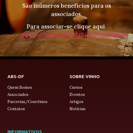
São inúmeros benefícios para os
associados.
Para associar-se clique aqui
https://forms.gle/4krRGp5VQiMf1rLp6
ABS-DF
SOBRE VINHO
Quem Somos
Cursos
Associados
Eventos
Parcerias/Convênios
Artigos
Contatos
Notícias
INFORMATIVOS