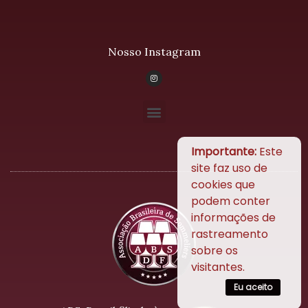
Nosso Instagram
Importante:
Este
site faz uso de
cookies que
podem conter
informações de
rastreamento
sobre os
visitantes.
Eu aceito