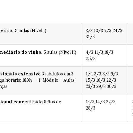
 vinho
5 aulas (Nível I)
3/3 10/3 7/3 24/3
31/3
mediário do vinho
. 5 aulas (Nível II)
4/3 11/3 18/3
25/3
ssionais
extensivo
3 módulos em 3
1/3 2/3 8/3 9/3
ga horária: 180h -1ºMódulo – Aulas
15/3 16/3 22/3
rças
23/3 29/3 30/3
sional concentrado
8 fins de
13/3 14/3 27/3
28/3