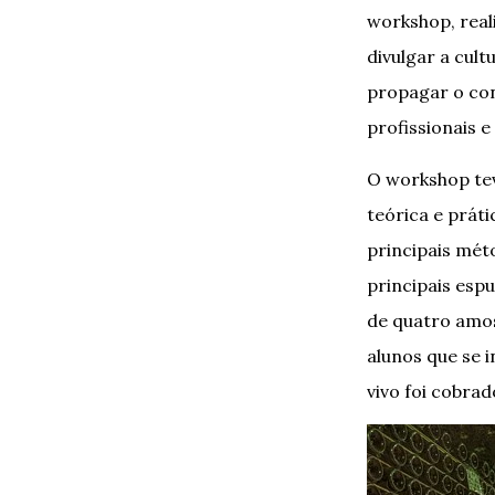
workshop, real
divulgar a cult
propagar o con
profissionais 
O workshop tev
teórica e prát
principais mét
principais esp
de quatro amos
alunos que se 
vivo foi cobrad