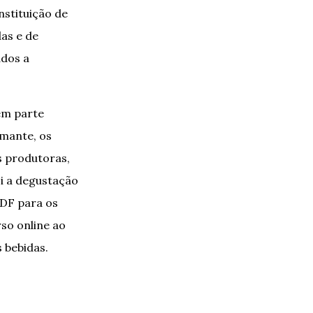
nstituição de
das e de
ados a
em parte
umante, os
s produtoras,
oi a degustação
-DF para os
so online ao
 bebidas.