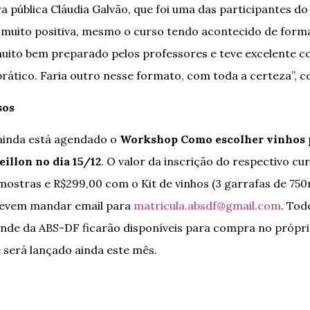
ra pública Cláudia Galvão, que foi uma das participantes d
i muito positiva, mesmo o curso tendo acontecido de forma
uito bem preparado pelos professores e teve excelente c
rático. Faria outro nesse formato, com toda a certeza”, co
sos
ainda está agendado o
Workshop Como escolher vinhos p
eillon no dia 15/12
. O valor da inscrição do respectivo cu
ostras e R$299,00 com o Kit de vinhos (3 garrafas de 750
devem mandar email para
matricula.absdf@gmail.com
. Tod
nde da ABS-DF ficarão disponíveis para compra no próprio
e será lançado ainda este mês.