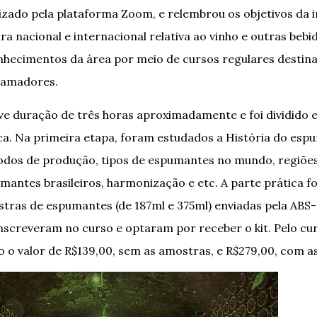
izado pela plataforma Zoom, e relembrou os objetivos da i
ura nacional e internacional relativa ao vinho e outras bebi
hecimentos da área por meio de cursos regulares destin
e amadores.
e duração de três horas aproximadamente e foi dividido 
ica. Na primeira etapa, foram estudados a História do esp
odos de produção, tipos de espumantes no mundo, regiõe
umantes brasileiros, harmonização e etc. A parte prática f
tras de espumantes (de 187ml e 375ml) enviadas pela ABS
inscreveram no curso e optaram por receber o kit. Pelo cur
o o valor de R$139,00, sem as amostras, e R$279,00, com as