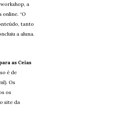
o workshop, a
 online. “O
onteúdo, tanto
ncluiu a aluna.
ara as Ceias
rso é de
ml). Os
os os
 site da