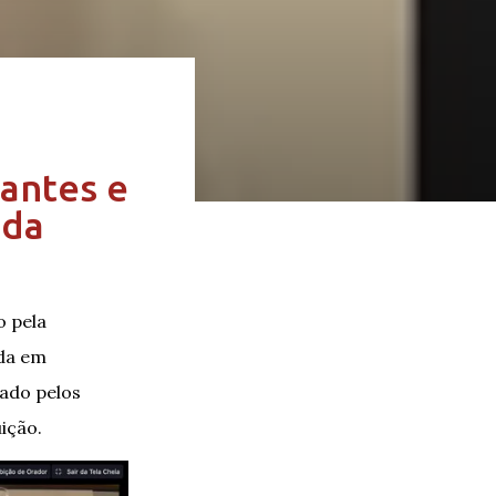
antes e
 da
o pela
ada em
tado pelos
ição.