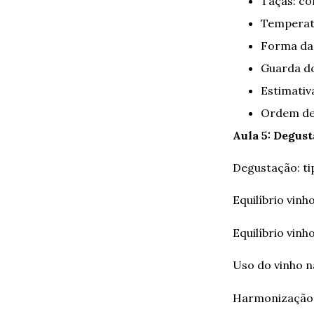
Taças: co
Temperat
Forma da
Guarda do
Estimativ
Ordem de
Aula 5: Degus
Degustação: ti
Equilíbrio vin
Equilíbrio vinh
Uso do vinho 
Harmonização: 