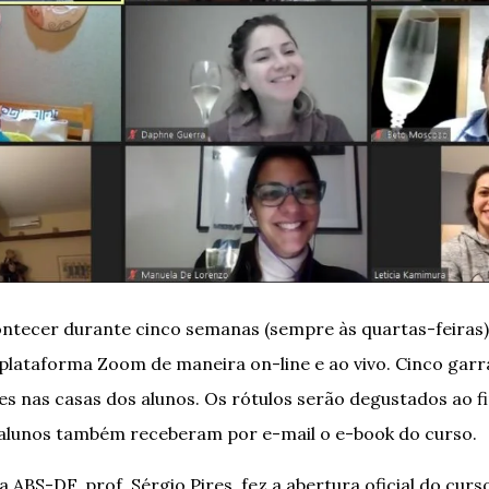
ontecer durante cinco semanas (sempre às quartas-feiras)
 plataforma Zoom de maneira on-line e ao vivo. Cinco garr
s nas casas dos alunos. Os rótulos serão degustados ao fi
 alunos também receberam por e-mail o e-book do curso.
 ABS-DF, prof. Sérgio.Pires, fez a abertura oficial do curs