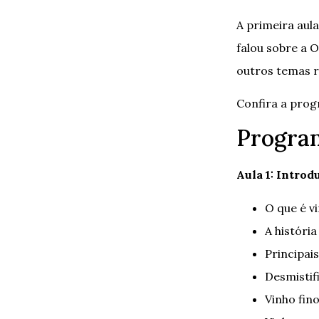
A primeira aul
falou sobre a 
outros temas r
Confira a pro
Progra
Aula 1: Intro
O que é v
A história
Principai
Desmistif
Vinho fin