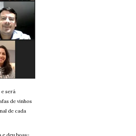
 e será
afas de vinhos
nal de cada
o e deu boas-