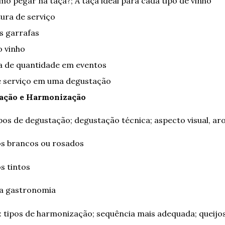
mo pegar na taça?; A taça ideal para cada tipo de vinho
ura de serviço
s garrafas
 vinho
a de quantidade em eventos
 serviço em uma degustação
tação e Harmonização
pos de degustação; degustação técnica; aspecto visual, ar
hos brancos ou rosados
os tintos
na gastronomia
tipos de harmonização; sequência mais adequada; queijos