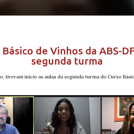
 Básico de Vinhos da ABS-DF 
segunda turma
ho, tiveram início as aulas da segunda turma do Curso Bási