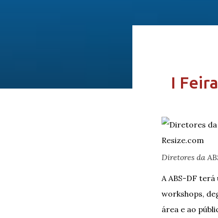
I Feir
Diretores da AB
A ABS-DF terá 
workshops, deg
área e ao públi