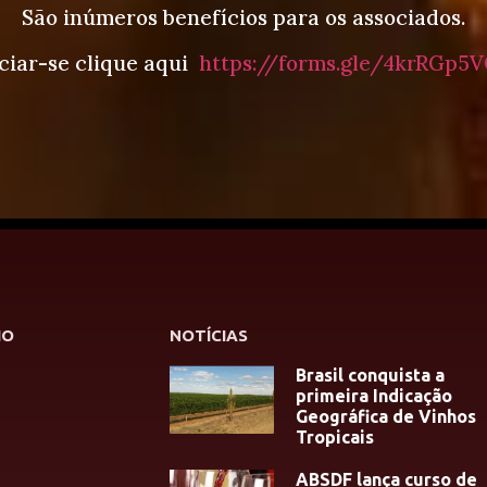
São inúmeros benefícios para os associados.
ciar-se clique aqui
https://forms.gle/4krRGp5V
HO
NOTÍCIAS
Brasil conquista a
primeira Indicação
Geográfica de Vinhos
Tropicais
ABSDF lança curso de