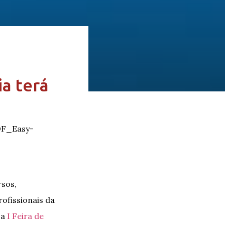
ia terá
rsos,
ofissionais da
 a
I Feira de