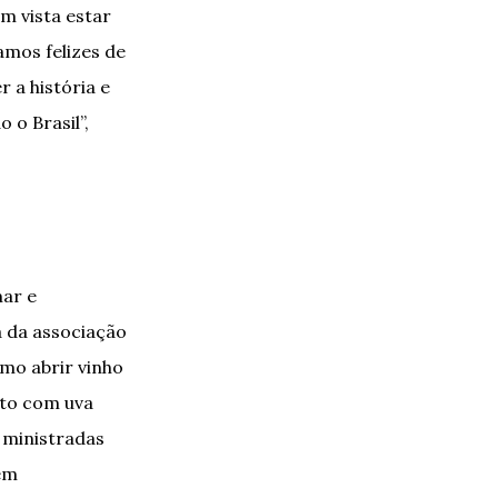
m vista estar
amos felizes de
r a história e
 o Brasil”,
mar e
a da associação
omo abrir vinho
eito com uva
 ministradas
em