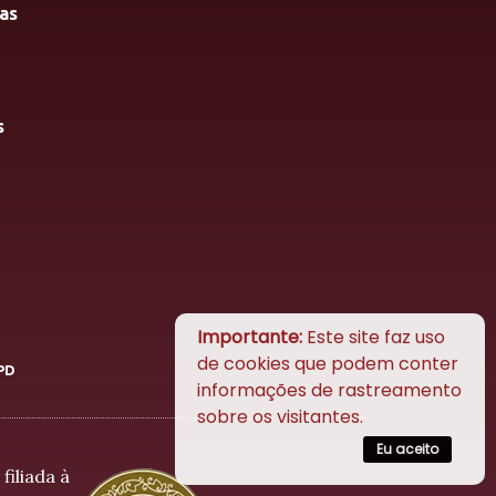
as
s
Importante:
Este site faz uso
de cookies que podem conter
PD
informações de rastreamento
sobre os visitantes.
Eu aceito
filiada à