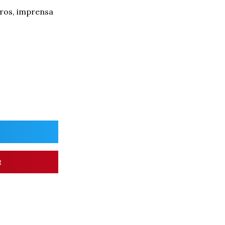
iros, imprensa
t