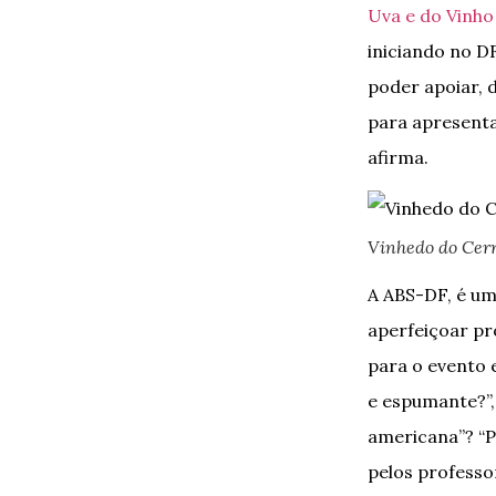
Uva e do Vinho
iniciando no D
poder apoiar, d
para apresentar
afirma.
Vinhedo do Cer
A ABS-DF, é um
aperfeiçoar pr
para o evento 
e espumante?”, 
americana”? “P
pelos professo