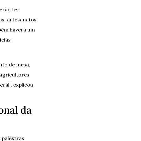
erão ter
dos, artesanatos
ambém haverá um
ícias
anto de mesa,
 agricultores
ral”, explicou
onal da