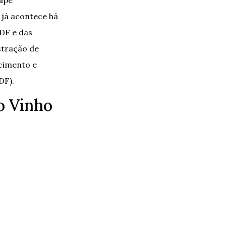
 já acontece há
DF e das
stração de
ecimento e
DF).
do Vinho