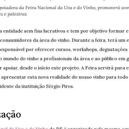
poiadora da Feira Nacional da Uva e do Vinho, promoverá wor
s e palestras
 entidade sem fins lucrativos e tem por objetivo formar e
e consumidores da área do vinho. Durante a feira, terá um 
responsável por oferecer cursos, workshops, degustações 
o mundo do vinho a profissionais da área e ao público em 
r apoiar, desde o início este projeto. A Feira servirá para 
 apresentar esta nova realidade do nosso vinho para todo o
idente da instituição Sérgio Pires.
zação
onal da Uva e do Vinho
do DF é organizada pela mesma equ