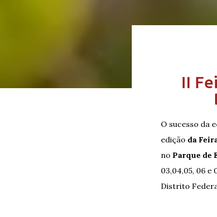
II F
O sucesso da e
edição
da Feir
no
Parque de E
03,04,05, 06 e
Distrito Feder