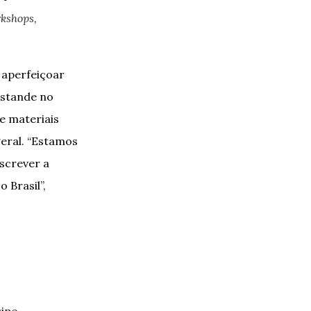
kshops,
 aperfeiçoar
estande no
e materiais
geral. “Estamos
escrever a
 Brasil”,
ipe