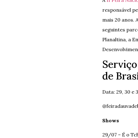
responsável pe
mais 20 anos. 
seguintes parc
Planaltina, a 
Desenvolviment
Serviço
de Brasí
Data: 29, 30 e 
@feiradauvade
Shows
29/07 – É o Tc