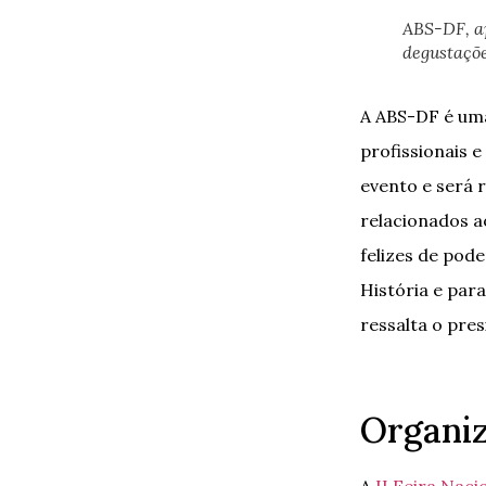
ABS-DF, a
degustaçõe
A ABS-DF é uma
profissionais 
evento e será 
relacionados a
felizes de pode
História e para
ressalta o pres
Organi
A
II Feira Naci