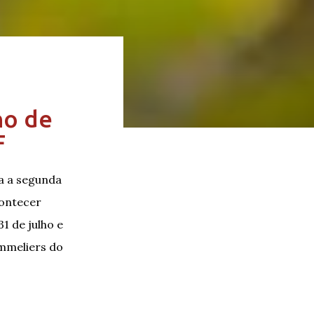
ho de
F
a a segunda
contecer
1 de julho e
ommeliers do