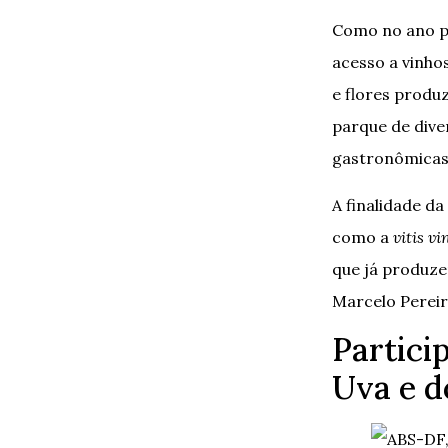
Como no ano pa
acesso a vinhos
e flores produ
parque de dive
gastronômicas
A finalidade da
como a
vitis vi
que já produze
Marcelo Pereir
Partici
Uva e d