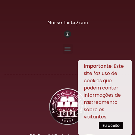
Nosso Instagram
Importante:
Este
site faz uso de
cookies que
podem conter
informações de
rastreamento
sobre os
visitantes.
Eu aceito