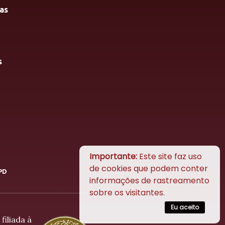
as
s
Importante:
Este site faz uso
de cookies que podem conter
PD
informações de rastreamento
sobre os visitantes.
Eu aceito
filiada à