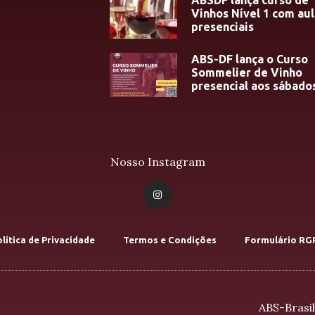
ABSDF lança curso de
Vinhos Nível 1 com aul
presenciais
ABS-DF lança o Curso
Sommelier de Vinho
presencial aos sábado
Nosso Instagram
lítica de Privacidade
Termos e Condições
Formulário RG
ABS-Brasil 