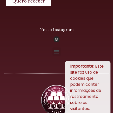
Quero receber
Nosso Instagram
Importante:
Este
site faz uso de
cookies que
podem conter
informações de
rastreamento
sobre os
visitantes.