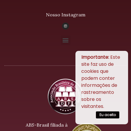
Nosso Instagram
Importante:
Este
site faz uso de
cookies que
podem conter
informações de
rastreamento
sobre os
visitantes.
Eu aceito
ABS-Brasil filiada à