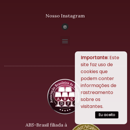
Nosso Instagram
Importante:
Este
site faz uso de
cookies que
podem conter
informações de
rastreamento
sobre os
visitantes.
Eu aceito
ABS-Brasil filiada à